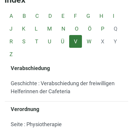
A
B
C
D
E
F
G
H
I
J
K
L
M
N
O
Ö
P
Q
R
S
T
U
Ü
V
W
X
Y
Z
Verabschiedung
Geschichte : Verabschiedung der freiwilligen
Helferinnen der Cafeteria
Verordnung
Seite : Physiotherapie